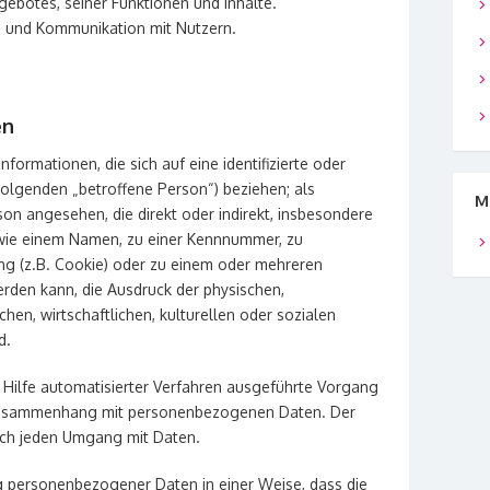
ebotes, seiner Funktionen und Inhalte.
 und Kommunikation mit Nutzern.
en
ormationen, die sich auf eine identifizierte oder
 Folgenden „betroffene Person“) beziehen; als
M
erson angesehen, die direkt oder indirekt, insbesondere
wie einem Namen, zu einer Kennnummer, zu
ng (z.B. Cookie) oder zu einem oder mehreren
erden kann, die Ausdruck der physischen,
hen, wirtschaftlichen, kulturellen oder sozialen
d.
e Hilfe automatisierter Verfahren ausgeführte Vorgang
Zusammenhang mit personenbezogenen Daten. Der
isch jeden Umgang mit Daten.
g personenbezogener Daten in einer Weise, dass die