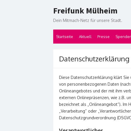
Skip
Freifunk Mülheim
to
content
Dein Mitmach-Netz für unsere Stadt.
Startseite
Aktuell
Presse
Spende
Datenschutzerklärung
Diese Datenschutzerklärung klärt Sie
von personenbezogenen Daten (nachfo
Onlineangebotes und der mit ihm ver
externen Onlinepräsenzen, wie z.B. u
bezeichnet als „Onlineangebot“). Im Hi
„Verarbeitung“ oder „Verantwortlicher“
Datenschutzgrundverordnung (DSGVO
Verantwortlicher