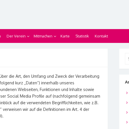
n
Der Verein
Mitmachen
Karte
Statistik
Kontakt
Se
for
 über die Art, den Umfang und Zweck der Verarbeitung
A
lgend kurz „Daten“) innerhalb unseres
bundenen Webseiten, Funktionen und Inhalte sowie
nser Social Media Profile auf (nachfolgend gemeinsam
nblick auf die verwendeten Begrifflichkeiten, wie z.B.
 verweisen wir auf die Definitionen im Art. 4 der
).