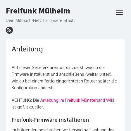
Skip
Freifunk Mülheim
to
open
content
menu
Dein Mitmach-Netz für unsere Stadt.
Anleitung
Auf dieser Seite erklären wir dir zuerst, wie du die
Firmware installierst und anschließend (weiter unten),
wie du bei einem fertig eingerichteten Router später die
Konfiguration änderst.
ACHTUNG: Die
Anleitung im Freifunk Münsterland Wiki
ist ggf. aktueller.
Freifunk-Firmware installieren
Im Folgenden beschreiben wir beispielhaft anhand des