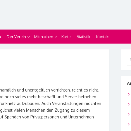
n
Der Verein
Mitmachen
Karte
Statistik
Kontakt
Se
for
A
amtlich und unentgeltlich verrichten, reicht es nicht.
nd noch vieles mehr beschafft und Server betrieben
ifunknetz aufzubauen. Auch Veranstaltungen möchten
öglichst vielen Menschen den Zugang zu diesem
auf Spenden von Privatpersonen und Unternehmen